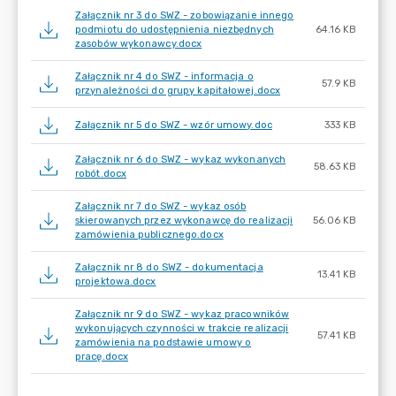
Załącznik nr 3 do SWZ - zobowiązanie innego
podmiotu do udostępnienia niezbędnych
64.16 KB
zasobów wykonawcy.docx
Załącznik nr 4 do SWZ - informacja o
57.9 KB
przynależności do grupy kapitałowej.docx
Załącznik nr 5 do SWZ - wzór umowy.doc
333 KB
Załącznik nr 6 do SWZ - wykaz wykonanych
58.63 KB
robót.docx
Załącznik nr 7 do SWZ - wykaz osób
skierowanych przez wykonawcę do realizacji
56.06 KB
zamówienia publicznego.docx
Załącznik nr 8 do SWZ - dokumentacja
13.41 KB
projektowa.docx
Załącznik nr 9 do SWZ - wykaz pracowników
wykonujących czynności w trakcie realizacji
57.41 KB
zamówienia na podstawie umowy o
pracę.docx