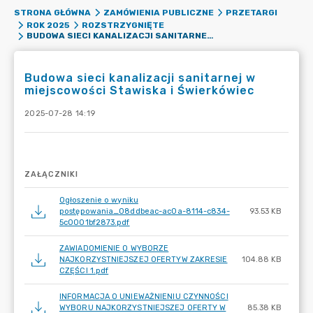
STRONA GŁÓWNA
ZAMÓWIENIA PUBLICZNE
PRZETARGI
ROK 2025
ROZSTRZYGNIĘTE
BUDOWA SIECI KANALIZACJI SANITARNEJ W MIEJSCOWOŚCI STAWISKA I ŚWIERKÓWIEC
Budowa sieci kanalizacji sanitarnej w
miejscowości Stawiska i Świerkówiec
2025-07-28 14:19
ZAŁĄCZNIKI
Ogłoszenie o wyniku
postępowania_08ddbeac-ac0a-8114-c834-
93.53 KB
5c0001bf2873.pdf
ZAWIADOMIENIE O WYBORZE
NAJKORZYSTNIEJSZEJ OFERTYW ZAKRESIE
104.88 KB
CZĘŚCI 1.pdf
INFORMACJA O UNIEWAŻNIENIU CZYNNOŚCI
WYBORU NAJKORZYSTNIEJSZEJ OFERTY W
85.38 KB