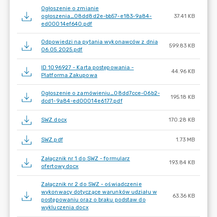
Ogłoszenie o zmianie
ogłoszenia_08dd8d2e-bb57-e183-9a84-
37.41 KB
ed00014ef640.pdf
Odpowiedzi na pytania wykonawców z dnia
599.83 KB
06.05.2025.pdf
ID 1096927 - Karta postępowania -
44.96 KB
Platforma Zakupowa
Ogłoszenie o zamówieniu_08dd7cce-06b2-
195.18 KB
dcd1-9a84-ed00014e6177.pdf
SWZ.docx
170.28 KB
SWZ.pdf
1.73 MB
Załącznik nr 1 do SWZ - formularz
193.84 KB
ofertowy.docx
Załącznik nr 2 do SWZ - oświadczenie
wykonwacy dotyczące warunków udziału w
63.36 KB
postępowaniu oraz o braku podstaw do
wykluczenia.docx