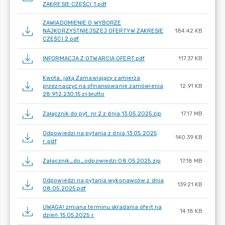
ZAKRESIE CZĘŚCI 1.pdf
ZAWIADOMIENIE O WYBORZE
NAJKORZYSTNIEJSZEJ OFERTYW ZAKRESIE
184.42 KB
CZĘŚCI 2.pdf
INFORMACJA Z OTWARCIA OFERT.pdf
117.37 KB
Kwota, jaką Zamawiający zamierza
przeznaczyć na sfinansowanie zamówienia
12.91 KB
28.912.230,15 zł brutto
Załącznik do pyt. nr 2 z dnia 13.05.2025.zip
17.17 MB
Odpowiedzi na pytania z dnia 13.05.2025
140.39 KB
r..pdf
Załacznik_do_odpowiedzi 08.05.2025.zip
17.18 MB
Odpowiedzi na pytania wykonawców z dnia
139.21 KB
08.05.2025.pdf
UWAGA! zmiana terminu składania ofert na
14.18 KB
dzień 15.05.2025 r.