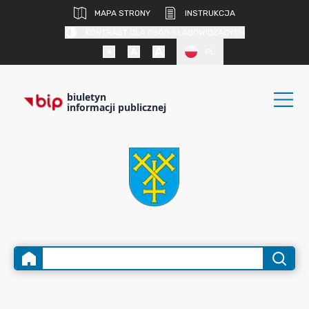
MAPA STRONY
INSTRUKCJA
KONTRAST DLA OSÓB SŁABOWIDZĄCYCH
PL
biuletyn
informacji publicznej