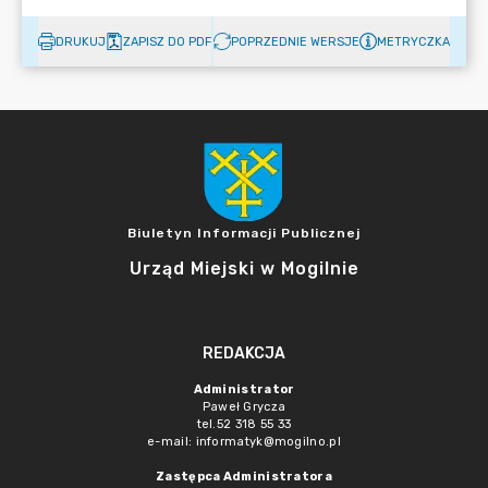
DRUKUJ
ZAPISZ DO PDF
POPRZEDNIE WERSJE
METRYCZKA
Biuletyn Informacji Publicznej
Urząd Miejski w Mogilnie
REDAKCJA
Administrator
Paweł Grycza
tel.52 318 55 33
e-mail: informatyk@mogilno.pl
Zastępca Administratora