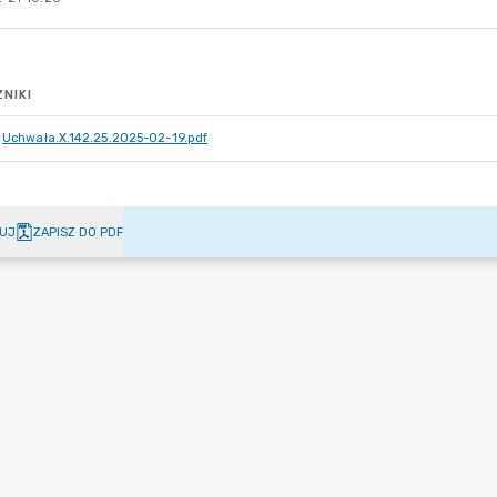
NIKI
Uchwała.X.142.25.2025-02-19.pdf
UJ
ZAPISZ DO PDF