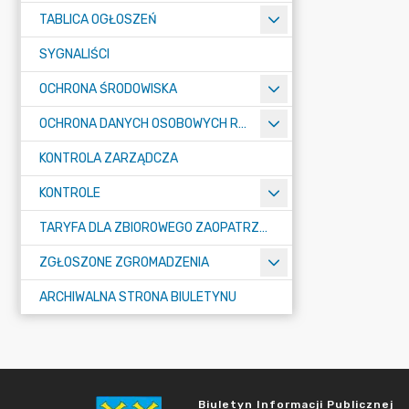
TABLICA OGŁOSZEŃ
SYGNALIŚCI
OCHRONA ŚRODOWISKA
OCHRONA DANYCH OSOBOWYCH RODO
KONTROLA ZARZĄDCZA
KONTROLE
TARYFA DLA ZBIOROWEGO ZAOPATRZENIA W WODĘ I ZBIOROWEGO ODPROWADZANIA ŚCIEKÓW
ZGŁOSZONE ZGROMADZENIA
ARCHIWALNA STRONA BIULETYNU
Biuletyn Informacji Publicznej