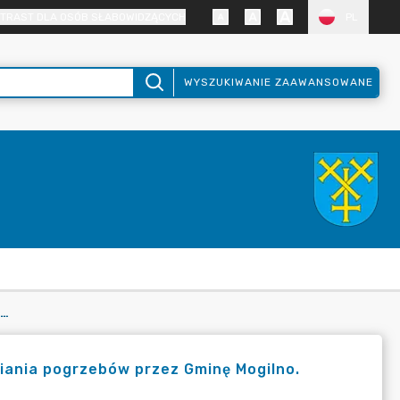
TRAST DLA OSÓB SŁABOWIDZĄCYCH
PL
WYSZUKIWANIE ZAAWANSOWANE
AŁA NR X/142/25 W SPRAWIE OKREŚLENIA ZASAD SPRAWIANIA POGRZEBÓW PRZEZ GMINĘ MOGILNO.
iania pogrzebów przez Gminę Mogilno.