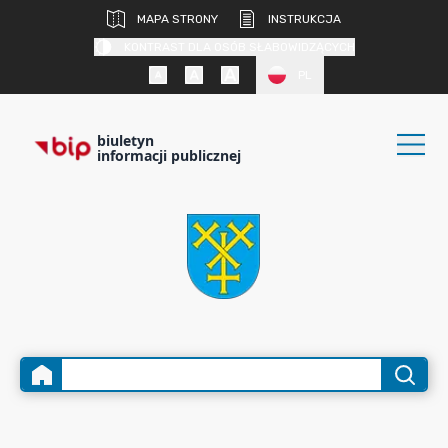
MAPA STRONY
INSTRUKCJA
KONTRAST DLA OSÓB SŁABOWIDZĄCYCH
PL
biuletyn
informacji publicznej