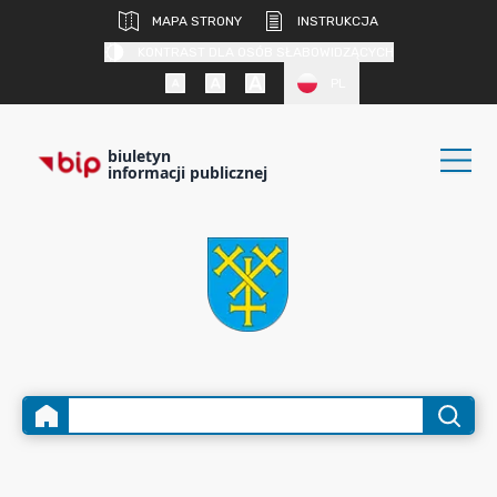
MAPA STRONY
INSTRUKCJA
KONTRAST DLA OSÓB SŁABOWIDZĄCYCH
PL
biuletyn
informacji publicznej