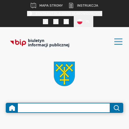
MAPA STRONY
INSTRUKCJA
KONTRAST DLA OSÓB SŁABOWIDZĄCYCH
PL
biuletyn
informacji publicznej