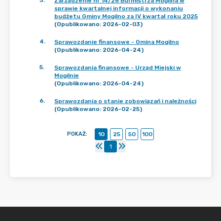
3
.
Zarządzenie nr 14/26 Burmistrza Mogilna w
sprawie kwartalnej informacji o wykonaniu
budżetu Gminy Mogilno za IV kwartał roku 2025
(Opublikowano: 2026-02-03)
4
.
Sprawozdanie finansowe - Gmina Mogilno
(Opublikowano: 2026-04-24)
5
.
Sprawozdania finansowe - Urząd Miejski w
Mogilnie
(Opublikowano: 2026-04-24)
6
.
Sprawozdania o stanie zobowiązań i należności
(Opublikowano: 2026-02-25)
POKAŻ
:
10
25
50
100
1