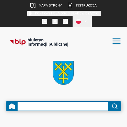
MAPA STRONY
INSTRUKCJA
KONTRAST DLA OSÓB SŁABOWIDZĄCYCH
PL
biuletyn
informacji publicznej