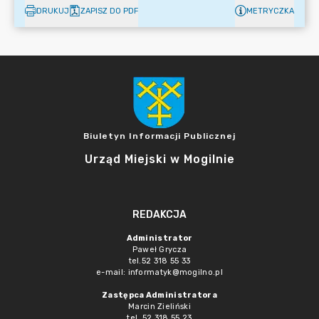
DRUKUJ
ZAPISZ DO PDF
METRYCZKA
Biuletyn Informacji Publicznej
Urząd Miejski w Mogilnie
REDAKCJA
Administrator
Paweł Grycza
tel.52 318 55 33
e-mail: informatyk@mogilno.pl
Zastępca Administratora
Marcin Zieliński
tel. 52 318 55 23