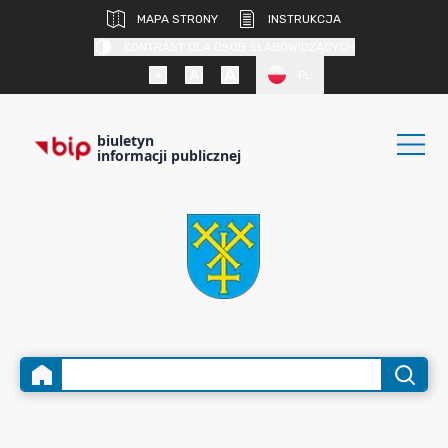
MAPA STRONY
INSTRUKCJA
KONTRAST DLA OSÓB SŁABOWIDZĄCYCH
PL
biuletyn
informacji publicznej