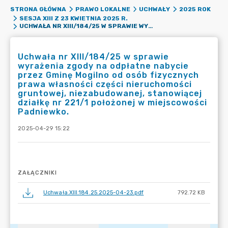
STRONA GŁÓWNA
PRAWO LOKALNE
UCHWAŁY
2025 ROK
SESJA XIII Z 23 KWIETNIA 2025 R.
UCHWAŁA NR XIII/184/25 W SPRAWIE WYRAŻENIA ZGODY NA ODPŁATNE NABYCIE PRZEZ GMINĘ MOGILNO OD OSÓB FIZYCZNYCH PRAWA WŁASNOŚCI CZĘŚCI NIERUCHOMOŚCI GRUNTOWEJ, NIEZABUDOWANEJ, STANOWIĄCEJ DZIAŁKĘ NR 221/1 POŁOŻONEJ W MIEJSCOWOŚCI PADNIEWKO.
Uchwała nr XIII/184/25 w sprawie
wyrażenia zgody na odpłatne nabycie
przez Gminę Mogilno od osób fizycznych
prawa własności części nieruchomości
gruntowej, niezabudowanej, stanowiącej
działkę nr 221/1 położonej w miejscowości
Padniewko.
2025-04-29 15:22
ZAŁĄCZNIKI
Uchwała.XIII.184.25.2025-04-23.pdf
792.72 KB