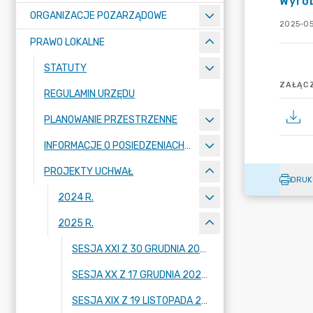
Wyrob
ORGANIZACJE POZARZĄDOWE
2025-05
PRAWO LOKALNE
STATUTY
ZAŁĄCZ
REGULAMIN URZĘDU
PLANOWANIE PRZESTRZENNE
INFORMACJE O POSIEDZENIACH KOMISJI
PROJEKTY UCHWAŁ
DRUK
2024 R.
2025 R.
SESJA XXI Z 30 GRUDNIA 2025 R.
SESJA XX Z 17 GRUDNIA 2025 R.
SESJA XIX Z 19 LISTOPADA 2025 R.