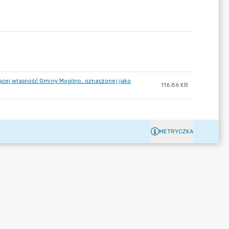
iącej własność Gminy Mogilno, oznaczonej jako
116.86 KB
METRYCZKA