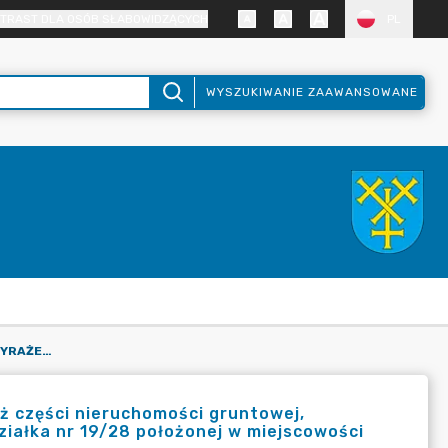
TRAST DLA OSÓB SŁABOWIDZĄCYCH
PL
WYSZUKIWANIE ZAAWANSOWANE
PROJEKT UCHWAŁY W SPRAWIE WYRAŻENIA ZGODY NA SPRZEDAŻ CZĘŚCI NIERUCHOMOŚCI GRUNTOWEJ, STANOWIĄCEJ WŁASNOŚĆ GMINY MOGILNO, OZNACZONEJ JAKO DZIAŁKA NR 19/28 POŁOŻONEJ W MIEJSCOWOŚCI WYROBKI.
ż części nieruchomości gruntowej,
ziałka nr 19/28 położonej w miejscowości