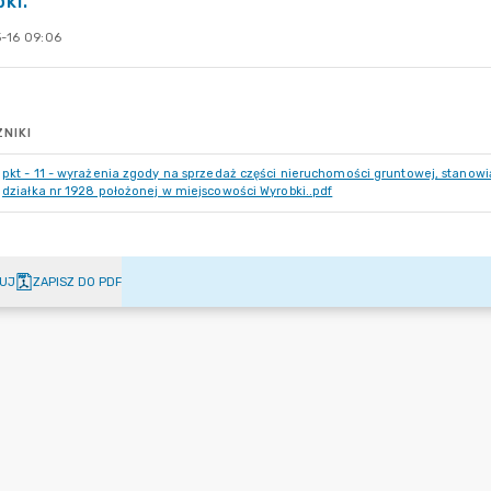
ki.
-16 09:06
NIKI
pkt - 11 - wyrażenia zgody na sprzedaż części nieruchomości gruntowej, stanow
działka nr 1928 położonej w miejscowości Wyrobki..pdf
UJ
ZAPISZ DO PDF