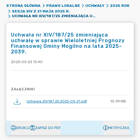
STRONA GŁÓWNA
PRAWO LOKALNE
UCHWAŁY
2025 ROK
SESJA XIV Z 21 MAJA 2025 R.
UCHWAŁA NR XIV/187/25 ZMIENIAJĄCA UCHWAŁĘ W SPRAWIE WIELOLETNIEJ PROGNOZY FINANSOWEJ GMINY MOGILNO NA LATA 2025–2039.
Uchwała nr XIV/187/25 zmieniająca
uchwałę w sprawie Wieloletniej Prognozy
Finansowej Gminy Mogilno na lata 2025–
2039.
2025-05-23 13:40
ZAŁĄCZNIKI
Uchwała.XIV.187.25.2025-05-21.pdf
10.99 MB
DRUKUJ
ZAPISZ DO PDF
METRYCZKA