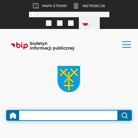
MAPA STRONY
INSTRUKCJA
KONTRAST DLA OSÓB SŁABOWIDZĄCYCH
PL
biuletyn
informacji publicznej