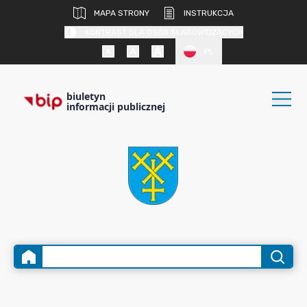
MAPA STRONY
INSTRUKCJA
KONTRAST DLA OSÓB SŁABOWIDZĄCYCH
PL
biuletyn
informacji publicznej