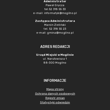
Administrator
Paweł Grycza
tel.52 318 55 33
e-mail: informatyk@mogilno.pl
Zastępca Administratora
Marcin Zieliński
tel. 52 318 55 23
e-mail: gmina@mogilno.pl
ADRES REDAKCJI
Urząd Miejski w Mogilnie
ul. Narutowicza 1
88-300 Mogilno
INFORMACJE
Mapa strony
Ochrona danych osobowych
Rejestr zmian
Statystyki odwiedzin