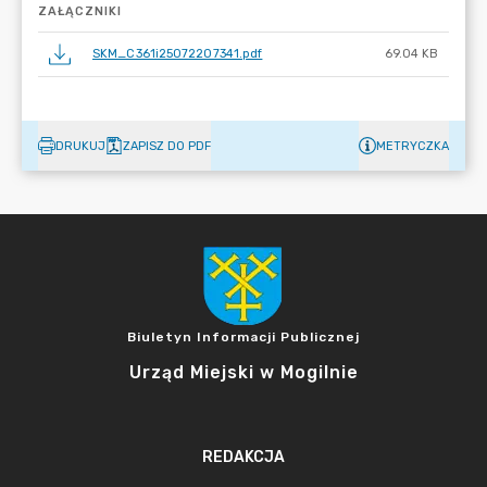
ZAŁĄCZNIKI
SKM_C361i25072207341.pdf
69.04 KB
DRUKUJ
ZAPISZ DO PDF
METRYCZKA
Biuletyn Informacji Publicznej
Urząd Miejski w Mogilnie
REDAKCJA