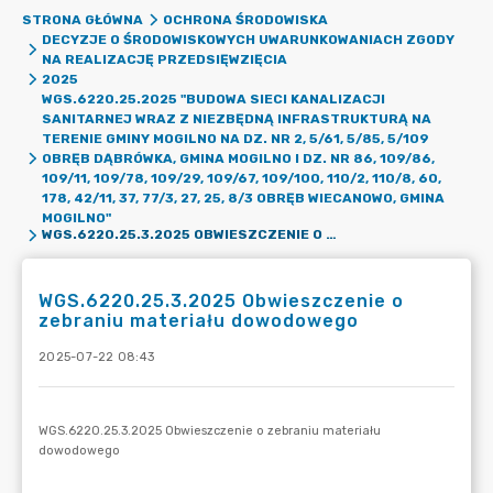
STRONA GŁÓWNA
OCHRONA ŚRODOWISKA
DECYZJE O ŚRODOWISKOWYCH UWARUNKOWANIACH ZGODY
NA REALIZACJĘ PRZEDSIĘWZIĘCIA
2025
WGS.6220.25.2025 "BUDOWA SIECI KANALIZACJI
SANITARNEJ WRAZ Z NIEZBĘDNĄ INFRASTRUKTURĄ NA
TERENIE GMINY MOGILNO NA DZ. NR 2, 5/61, 5/85, 5/109
OBRĘB DĄBRÓWKA, GMINA MOGILNO I DZ. NR 86, 109/86,
109/11, 109/78, 109/29, 109/67, 109/100, 110/2, 110/8, 60,
178, 42/11, 37, 77/3, 27, 25, 8/3 OBRĘB WIECANOWO, GMINA
MOGILNO"
WGS.6220.25.3.2025 OBWIESZCZENIE O ZEBRANIU MATERIAŁU DOWODOWEGO
WGS.6220.25.3.2025 Obwieszczenie o
zebraniu materiału dowodowego
2025-07-22 08:43