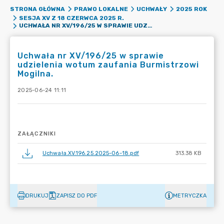
STRONA GŁÓWNA
PRAWO LOKALNE
UCHWAŁY
2025 ROK
SESJA XV Z 18 CZERWCA 2025 R.
UCHWAŁA NR XV/196/25 W SPRAWIE UDZIELENIA WOTUM ZAUFANIA BURMISTRZOWI MOGILNA.
Uchwała nr XV/196/25 w sprawie
udzielenia wotum zaufania Burmistrzowi
Mogilna.
2025-06-24 11:11
ZAŁĄCZNIKI
Uchwała.XV.196.25.2025-06-18.pdf
313.38 KB
DRUKUJ
ZAPISZ DO PDF
METRYCZKA