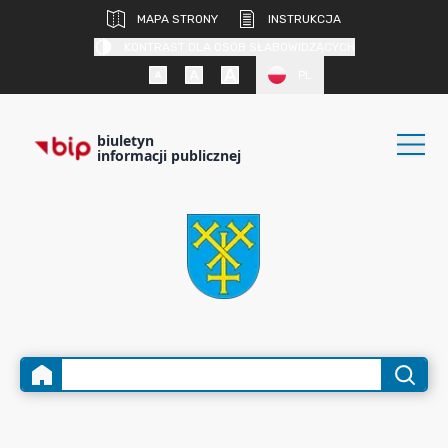
MAPA STRONY
INSTRUKCJA
KONTRAST DLA OSÓB SŁABOWIDZĄCYCH
PL
biuletyn
informacji publicznej