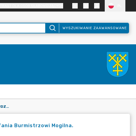
TRAST DLA OSÓB SŁABOWIDZĄCYCH
PL
WYSZUKIWANIE ZAAWANSOWANE
UCHWAŁA NR XV/196/25 W SPRAWIE UDZIELENIA WOTUM ZAUFANIA BURMISTRZOWI MOGILNA.
ania Burmistrzowi Mogilna.