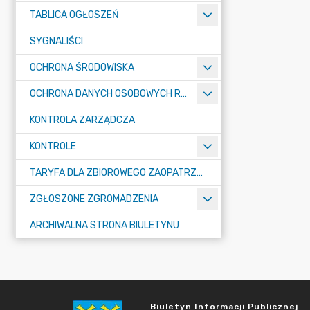
TABLICA OGŁOSZEŃ
SYGNALIŚCI
OCHRONA ŚRODOWISKA
OCHRONA DANYCH OSOBOWYCH RODO
KONTROLA ZARZĄDCZA
KONTROLE
TARYFA DLA ZBIOROWEGO ZAOPATRZENIA W WODĘ I ZBIOROWEGO ODPROWADZANIA ŚCIEKÓW
ZGŁOSZONE ZGROMADZENIA
ARCHIWALNA STRONA BIULETYNU
Biuletyn Informacji Publicznej