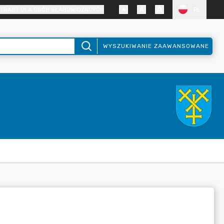
TRAST DLA OSÓB SŁABOWIDZĄCYCH
PL
WYSZUKIWANIE ZAAWANSOWANE