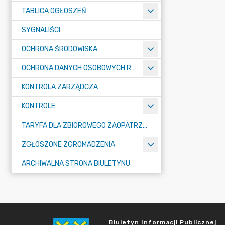
TABLICA OGŁOSZEŃ
SYGNALIŚCI
OCHRONA ŚRODOWISKA
OCHRONA DANYCH OSOBOWYCH RODO
KONTROLA ZARZĄDCZA
KONTROLE
TARYFA DLA ZBIOROWEGO ZAOPATRZENIA W WODĘ I ZBIOROWEGO ODPROWADZANIA ŚCIEKÓW
ZGŁOSZONE ZGROMADZENIA
ARCHIWALNA STRONA BIULETYNU
Biuletyn Informacji Publicznej