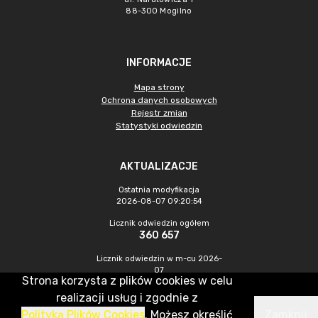
88-300 Mogilno
INFORMACJE
Mapa strony
Ochrona danych osobowych
Rejestr zmian
Statystyki odwiedzin
AKTUALIZACJE
Ostatnia modyfikacja
2026-08-07 09:20:54
Licznik odwiedzin ogółem
360 657
Licznik odwiedzin w m-cu 2026-
07
Strona korzysta z plików cookies w celu
1 302
realizacji usług i zgodnie z
Polityką Plików Cookies
. Możesz określić
Zamknij
CMS & Hosting: Nefeni Sp. z o.o.