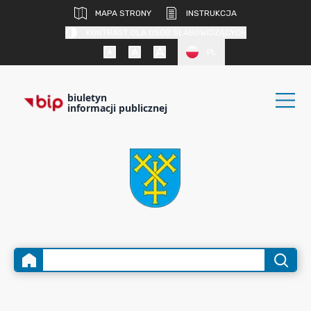
MAPA STRONY
INSTRUKCJA
KONTRAST DLA OSÓB SŁABOWIDZĄCYCH
PL
biuletyn
informacji publicznej