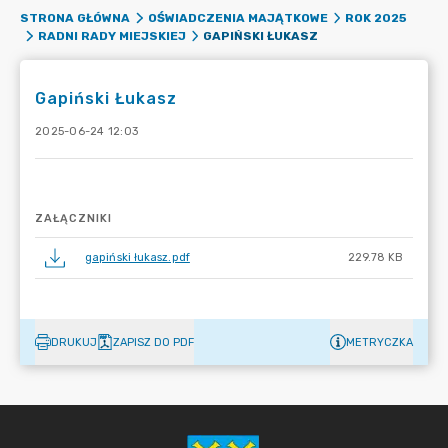
STRONA GŁÓWNA
OŚWIADCZENIA MAJĄTKOWE
ROK 2025
GAPIŃSKI ŁUKASZ
RADNI RADY MIEJSKIEJ
Gapiński Łukasz
2025-06-24 12:03
ZAŁĄCZNIKI
gapiński łukasz.pdf
229.78 KB
DRUKUJ
ZAPISZ DO PDF
METRYCZKA