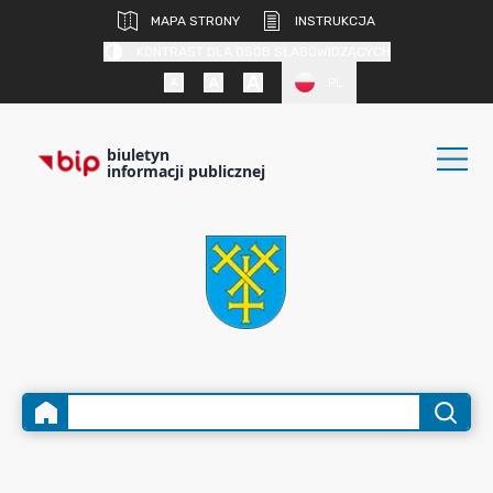
MAPA STRONY
INSTRUKCJA
KONTRAST DLA OSÓB SŁABOWIDZĄCYCH
PL
biuletyn
informacji publicznej