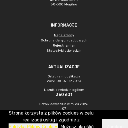
88-300 Mogilno
INFORMACJE
Mapa strony
Ochrona danych osobowych
Rejestr zmian
Statystyki odwiedzin
AKTUALIZACJE
Ostatnia modyfikacja
2026-08-07 09:20:54
Licznik odwiedzin ogółem
360 601
Licznik odwiedzin w m-cu 2026-
07
Strona korzysta z plików cookies w celu
1 246
realizacji usług i zgodnie z
Polityką Plików Cookies
. Możesz określić
Zamknij
CMS & Hosting: Nefeni Sp. z o.o.