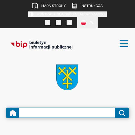
MAPA STRONY
INSTRUKCJA
KONTRAST DLA OSÓB SŁABOWIDZĄCYCH
PL
biuletyn
informacji publicznej