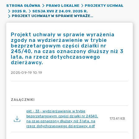
STRONA GŁÓWNA
PRAWO LOKALNE
PROJEKTY UCHWAŁ
2025 R.
SESJA XVII Z 24.09. 2025 R.
PROJEKT UCHWAŁY W SPRAWIE WYRAŻENIA ZGODY NA WYDZIERŻAWIENIE W TRYBIE BEZPRZETARGOWYM CZĘŚCI DZIAŁKI NR 245/40, NA CZAS OZNACZONY DŁUŻSZY NIŻ 3 LATA, NA RZECZ DOTYCHCZASOWEGO DZIERŻAWCY.
Projekt uchwały w sprawie wyrażenia
zgody na wydzierżawienie w trybie
bezprzetargowym części działki nr
245/40, na czas oznaczony dłuższy niż 3
lata, na rzecz dotychczasowego
dzierżawcy.
2025-09-19 10:19
ZAŁĄCZNIKI
pkt - 33 - wydzierżawienie w trybie
bezprzetargowym części działki nr 24540,
173.41 KB
na czas oznaczony dłuższy niż 3 lata, na
rzecz dotychczasowego dzierżawcy..pdf