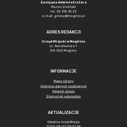
Zastępca Administratora
Marcin Zieliński
tel. 52 318 55 23
e-mail: gmina@mogilno.pl
ADRES REDAKCJI
Urząd Miejski w Mogilnie
ul. Narutowicza 1
88-300 Mogilno
INFORMACJE
Mapa strony
Ochrona danych osobowych
Rejestr zmian
Statystyki odwiedzin
AKTUALIZACJE
Ostatnia modyfikacja
2026-08-07 09:20:54