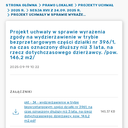
STRONA GŁÓWNA
PRAWO LOKALNE
PROJEKTY UCHWAŁ
2025 R.
SESJA XVII Z 24.09. 2025 R.
PROJEKT UCHWAŁY W SPRAWIE WYRAŻENIA ZGODY NA WYDZIERŻAWIENIE W TRYBIE BEZPRZETARGOWYM CZĘŚCI DZIAŁKI NR 396/1, NA CZAS OZNACZONY DŁUŻSZY NIŻ 3 LATA, NA RZECZ DOTYCHCZASOWEGO DZIERŻAWCY. /POW. 146,2 M2/
Projekt uchwały w sprawie wyrażenia
zgody na wydzierżawienie w trybie
bezprzetargowym części działki nr 396/1,
na czas oznaczony dłuższy niż 3 lata, na
rzecz dotychczasowego dzierżawcy. /pow.
146,2 m2/
2025-09-19 10:22
ZAŁĄCZNIKI
pkt - 34 - wydzierżawienie w trybie
bezprzetargowym części działki nr 3961, na
czas oznaczony dłuższy niż 3 lata, na rzecz
145.37 KB
dotychczasowego dzierżawcy. pow. 146,2
m2.pdf