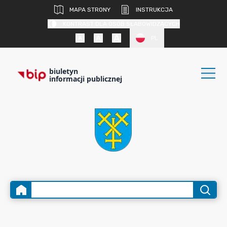
MAPA STRONY
INSTRUKCJA
KONTRAST DLA OSÓB SŁABOWIDZĄCYCH
PL
biuletyn
informacji publicznej