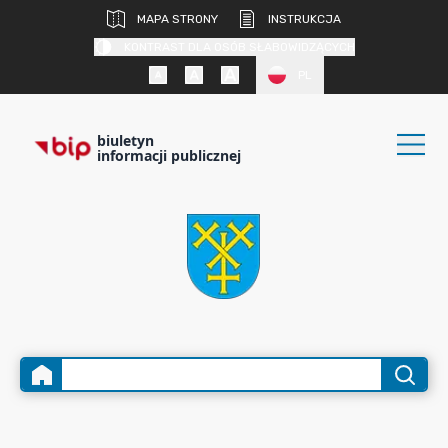
MAPA STRONY
INSTRUKCJA
KONTRAST DLA OSÓB SŁABOWIDZĄCYCH
PL
biuletyn
informacji publicznej