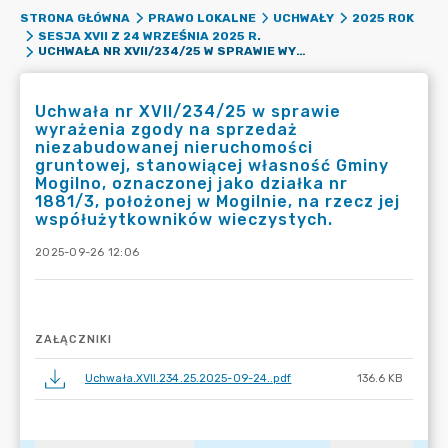
STRONA GŁÓWNA
PRAWO LOKALNE
UCHWAŁY
2025 ROK
SESJA XVII Z 24 WRZEŚNIA 2025 R.
UCHWAŁA NR XVII/234/25 W SPRAWIE WYRAŻENIA ZGODY NA SPRZEDAŻ NIEZABUDOWANEJ NIERUCHOMOŚCI GRUNTOWEJ, STANOWIĄCEJ WŁASNOŚĆ GMINY MOGILNO, OZNACZONEJ JAKO DZIAŁKA NR 1881/3, POŁOŻONEJ W MOGILNIE, NA RZECZ JEJ WSPÓŁUŻYTKOWNIKÓW WIECZYSTYCH.
Uchwała nr XVII/234/25 w sprawie
wyrażenia zgody na sprzedaż
niezabudowanej nieruchomości
gruntowej, stanowiącej własność Gminy
Mogilno, oznaczonej jako działka nr
1881/3, położonej w Mogilnie, na rzecz jej
współużytkowników wieczystych.
2025-09-26 12:06
ZAŁĄCZNIKI
Uchwała.XVII.234.25.2025-09-24..pdf
136.6 KB