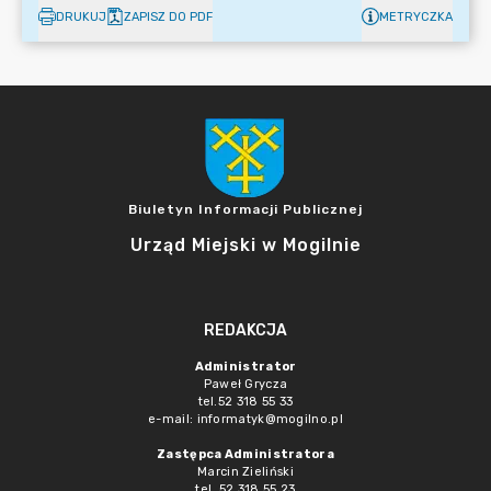
DRUKUJ
ZAPISZ DO PDF
METRYCZKA
Biuletyn Informacji Publicznej
Urząd Miejski w Mogilnie
REDAKCJA
Administrator
Paweł Grycza
tel.52 318 55 33
e-mail: informatyk@mogilno.pl
Zastępca Administratora
Marcin Zieliński
tel. 52 318 55 23