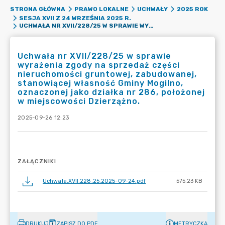
STRONA GŁÓWNA
PRAWO LOKALNE
UCHWAŁY
2025 ROK
SESJA XVII Z 24 WRZEŚNIA 2025 R.
UCHWAŁA NR XVII/228/25 W SPRAWIE WYRAŻENIA ZGODY NA SPRZEDAŻ CZĘŚCI NIERUCHOMOŚCI GRUNTOWEJ, ZABUDOWANEJ, STANOWIĄCEJ WŁASNOŚĆ GMINY MOGILNO, OZNACZONEJ JAKO DZIAŁKA NR 286, POŁOŻONEJ W MIEJSCOWOŚCI DZIERZĄŻNO.
Uchwała nr XVII/228/25 w sprawie
wyrażenia zgody na sprzedaż części
nieruchomości gruntowej, zabudowanej,
stanowiącej własność Gminy Mogilno,
oznaczonej jako działka nr 286, położonej
w miejscowości Dzierzążno.
2025-09-26 12:23
ZAŁĄCZNIKI
Uchwała.XVII.228.25.2025-09-24.pdf
575.23 KB
DRUKUJ
ZAPISZ DO PDF
METRYCZKA