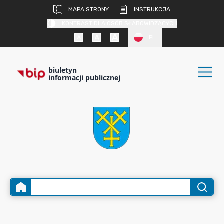
MAPA STRONY
INSTRUKCJA
KONTRAST DLA OSÓB SŁABOWIDZĄCYCH
PL
biuletyn
informacji publicznej