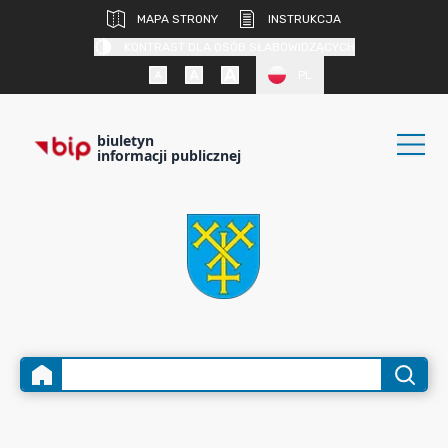
MAPA STRONY
INSTRUKCJA
KONTRAST DLA OSÓB SŁABOWIDZĄCYCH
PL
biuletyn
informacji publicznej