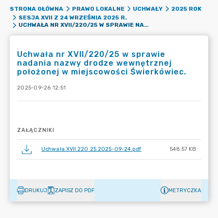
STRONA GŁÓWNA
PRAWO LOKALNE
UCHWAŁY
2025 ROK
SESJA XVII Z 24 WRZEŚNIA 2025 R.
UCHWAŁA NR XVII/220/25 W SPRAWIE NADANIA NAZWY DRODZE WEWNĘTRZNEJ POŁOŻONEJ W MIEJSCOWOŚCI ŚWIERKÓWIEC.
Uchwała nr XVII/220/25 w sprawie
nadania nazwy drodze wewnętrznej
położonej w miejscowości Świerkówiec.
2025-09-26 12:51
ZAŁĄCZNIKI
Uchwała.XVII.220.25.2025-09-24.pdf
548.57 KB
DRUKUJ
ZAPISZ DO PDF
METRYCZKA