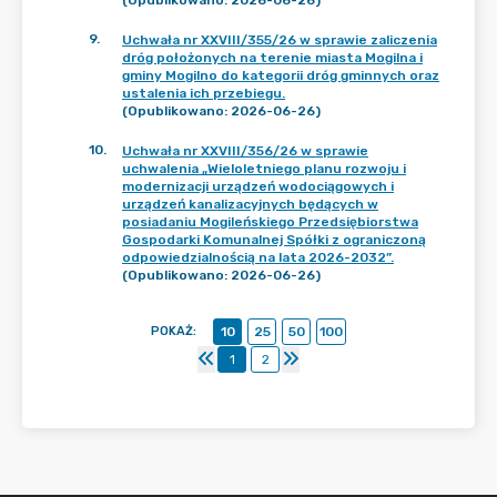
(Opublikowano: 2026-06-26)
9
.
Uchwała nr XXVIII/355/26 w sprawie zaliczenia
dróg położonych na terenie miasta Mogilna i
gminy Mogilno do kategorii dróg gminnych oraz
ustalenia ich przebiegu.
(Opublikowano: 2026-06-26)
10
.
Uchwała nr XXVIII/356/26 w sprawie
uchwalenia „Wieloletniego planu rozwoju i
modernizacji urządzeń wodociągowych i
urządzeń kanalizacyjnych będących w
posiadaniu Mogileńskiego Przedsiębiorstwa
Gospodarki Komunalnej Spółki z ograniczoną
odpowiedzialnością na lata 2026-2032”.
(Opublikowano: 2026-06-26)
POKAŻ
:
10
25
50
100
1
2