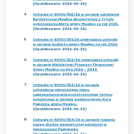
(Opublikowano: 2026-06-26)
4
.
Uchwała nr XXVIII/350/26 w sprawie udzielenia
Burmistrzowi Mogilna absolutorium z tytułu
wykonania budżetu gminy Mogilno za rok 2025.
(Opublikowano: 2026-06-26)
5
.
Uchwała nr XXVIII/351/26 zmieniająca uchwałę
w sprawie budżetu gminy Mogilno na rok 2026.
(Opublikowano: 2026-06-26)
6
.
Uchwała nr XXVIII/352/26 zmieniająca uchwałę
w sprawie Wieloletniej Prognozy Finansowej
Gminy Mogilno na lata 2026 – 2043.
(Opublikowano: 2026-06-26)
7
.
Uchwała nr XXVIII/353/26 w sprawie
uchwalenia miejscowego planu
zagospodarowania przestrzennego terenu
położonego w obrębie ewidencyjnym Huta
Palędzka, gmina Mogilno.
(Opublikowano: 2026-06-26)
8
.
Uchwała nr XXVIII/354/26 w sprawie nadania
nazwy drodze wewnętrznej położonej w
miejscowości Padniewko.