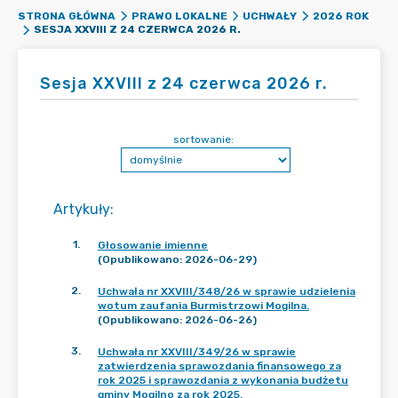
STRONA GŁÓWNA
PRAWO LOKALNE
UCHWAŁY
2026 ROK
SESJA XXVIII Z 24 CZERWCA 2026 R.
Sesja XXVIII z 24 czerwca 2026 r.
sortowanie:
Artykuły
:
1
.
Głosowanie imienne
(Opublikowano: 2026-06-29)
2
.
Uchwała nr XXVIII/348/26 w sprawie udzielenia
wotum zaufania Burmistrzowi Mogilna.
(Opublikowano: 2026-06-26)
3
.
Uchwała nr XXVIII/349/26 w sprawie
zatwierdzenia sprawozdania finansowego za
rok 2025 i sprawozdania z wykonania budżetu
gminy Mogilno za rok 2025.