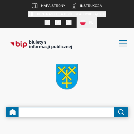
MAPA STRONY
INSTRUKCJA
KONTRAST DLA OSÓB SŁABOWIDZĄCYCH
PL
biuletyn
informacji publicznej