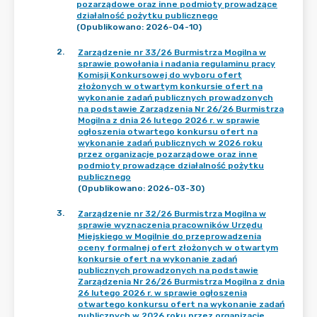
pozarządowe oraz inne podmioty prowadzące
działalność pożytku publicznego
(Opublikowano: 2026-04-10)
2
.
Zarządzenie nr 33/26 Burmistrza Mogilna w
sprawie powołania i nadania regulaminu pracy
Komisji Konkursowej do wyboru ofert
złożonych w otwartym konkursie ofert na
wykonanie zadań publicznych prowadzonych
na podstawie Zarządzenia Nr 26/26 Burmistrza
Mogilna z dnia 26 lutego 2026 r. w sprawie
ogłoszenia otwartego konkursu ofert na
wykonanie zadań publicznych w 2026 roku
przez organizacje pozarządowe oraz inne
podmioty prowadzące działalność pożytku
publicznego
(Opublikowano: 2026-03-30)
3
.
Zarządzenie nr 32/26 Burmistrza Mogilna w
sprawie wyznaczenia pracowników Urzędu
Miejskiego w Mogilnie do przeprowadzenia
oceny formalnej ofert złożonych w otwartym
konkursie ofert na wykonanie zadań
publicznych prowadzonych na podstawie
Zarządzenia Nr 26/26 Burmistrza Mogilna z dnia
26 lutego 2026 r. w sprawie ogłoszenia
otwartego konkursu ofert na wykonanie zadań
publicznych w 2026 roku przez organizacje