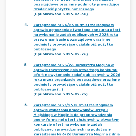
pozarządowe oraz inne podmioty prowadzące
działalność pożytku publicznego
(Opublikowano: 2026-03-30)
4
.
Zarządzenie nr 26/26 Burmistrza Mogilna w
sprawie ogłoszenia otwartego konkursu ofert
na wykonanie zadań publicznych w 2026 roku
przez organizacje pozarządowe oraz inne
podmioty prowadzące działalność pożytku
publicznego
(Opublikowano: 2026-02-26)
5
.
Zarządzenie nr 25/26 Burmistrza Mogilna w
sprawie rozstrzygnięcia otwartego konkursu
ofert na wykonanie zadań publicznych w 2026
roku przez organizacje pozarządowe oraz inne
podmioty prowadzące działalność pożytku
publicznego (...)
(Opublikowano: 2026-02-25)
6
.
Zarządzenie nr 21/26 Burmistrza Mogilna w
sprawie wskazania pracowników Urzędu
Miejskiego w Mogilnie do przeprowadzenia
oceny formalnej ofert złożonych w otwartym
konkursie ofert na wykonanie zadań
publicznych prowadzonych na podstawie
Zarządzenia Nr 6/26 Burmistrza Mogilna z dnia