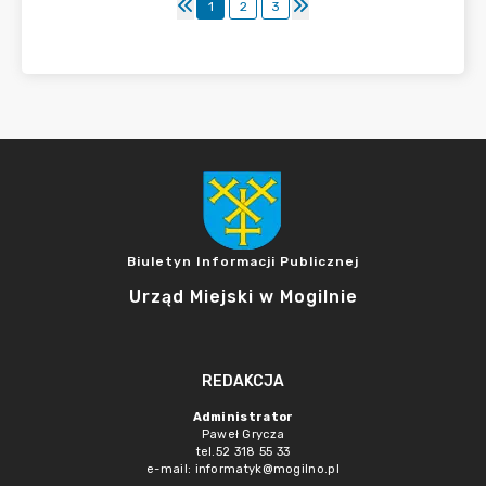
1
2
3
Biuletyn Informacji Publicznej
Urząd Miejski w Mogilnie
REDAKCJA
Administrator
Paweł Grycza
tel.52 318 55 33
e-mail: informatyk@mogilno.pl