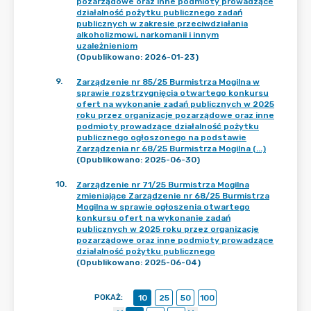
pozarządowe oraz inne podmioty prowadzące
działalność pożytku publicznego zadań
publicznych w zakresie przeciwdziałania
alkoholizmowi, narkomanii i innym
uzależnieniom
(Opublikowano: 2026-01-23)
9
.
Zarządzenie nr 85/25 Burmistrza Mogilna w
sprawie rozstrzygnięcia otwartego konkursu
ofert na wykonanie zadań publicznych w 2025
roku przez organizacje pozarządowe oraz inne
podmioty prowadzące działalność pożytku
publicznego ogłoszonego na podstawie
Zarządzenia nr 68/25 Burmistrza Mogilna (...)
(Opublikowano: 2025-06-30)
10
.
Zarządzenie nr 71/25 Burmistrza Mogilna
zmieniające Zarządzenie nr 68/25 Burmistrza
Mogilna w sprawie ogłoszenia otwartego
konkursu ofert na wykonanie zadań
publicznych w 2025 roku przez organizacje
pozarządowe oraz inne podmioty prowadzące
działalność pożytku publicznego
(Opublikowano: 2025-06-04)
POKAŻ
:
10
25
50
100