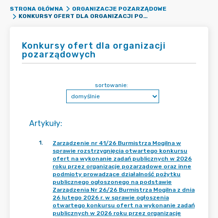
STRONA GŁÓWNA
ORGANIZACJE POZARZĄDOWE
KONKURSY OFERT DLA ORGANIZACJI POZARZĄDOWYCH
Konkursy ofert dla organizacji
pozarządowych
sortowanie:
Artykuły
:
1
.
Zarządzenie nr 41/26 Burmistrza Mogilna w
sprawie rozstrzygnięcia otwartego konkursu
ofert na wykonanie zadań publicznych w 2026
roku przez organizacje pozarządowe oraz inne
podmioty prowadzące działalność pożytku
publicznego ogłoszonego na podstawie
Zarządzenia Nr 26/26 Burmistrza Mogilna z dnia
26 lutego 2026 r. w sprawie ogłoszenia
otwartego konkursu ofert na wykonanie zadań
publicznych w 2026 roku przez organizacje