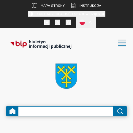
MAPA STRONY
INSTRUKCJA
KONTRAST DLA OSÓB SŁABOWIDZĄCYCH
PL
biuletyn
informacji publicznej