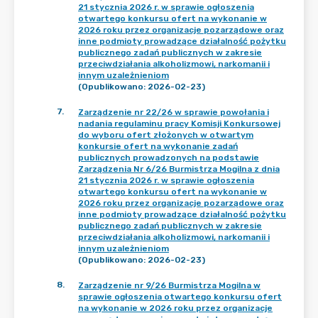
21 stycznia 2026 r. w sprawie ogłoszenia
otwartego konkursu ofert na wykonanie w
2026 roku przez organizacje pozarządowe oraz
inne podmioty prowadzące działalność pożytku
publicznego zadań publicznych w zakresie
przeciwdziałania alkoholizmowi, narkomanii i
innym uzależnieniom
(Opublikowano: 2026-02-23)
7
.
Zarządzenie nr 22/26 w sprawie powołania i
nadania regulaminu pracy Komisji Konkursowej
do wyboru ofert złożonych w otwartym
konkursie ofert na wykonanie zadań
publicznych prowadzonych na podstawie
Zarządzenia Nr 6/26 Burmistrza Mogilna z dnia
21 stycznia 2026 r. w sprawie ogłoszenia
otwartego konkursu ofert na wykonanie w
2026 roku przez organizacje pozarządowe oraz
inne podmioty prowadzące działalność pożytku
publicznego zadań publicznych w zakresie
przeciwdziałania alkoholizmowi, narkomanii i
innym uzależnieniom
(Opublikowano: 2026-02-23)
8
.
Zarządzenie nr 9/26 Burmistrza Mogilna w
sprawie ogłoszenia otwartego konkursu ofert
na wykonanie w 2026 roku przez organizacje