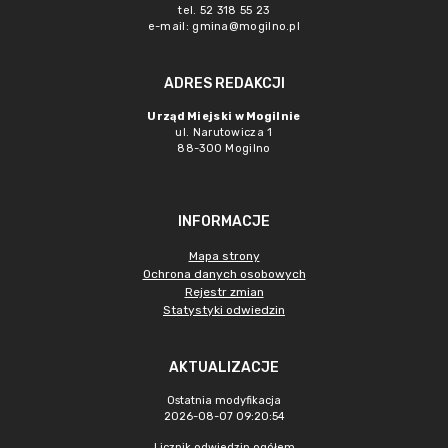
tel. 52 318 55 23
e-mail: gmina@mogilno.pl
ADRES REDAKCJI
Urząd Miejski w Mogilnie
ul. Narutowicza 1
88-300 Mogilno
INFORMACJE
Mapa strony
Ochrona danych osobowych
Rejestr zmian
Statystyki odwiedzin
AKTUALIZACJE
Ostatnia modyfikacja
2026-08-07 09:20:54
Licznik odwiedzin ogółem