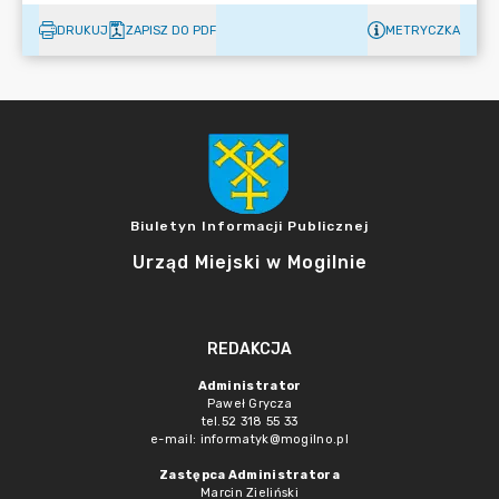
DRUKUJ
ZAPISZ DO PDF
METRYCZKA
Biuletyn Informacji Publicznej
Urząd Miejski w Mogilnie
REDAKCJA
Administrator
Paweł Grycza
tel.52 318 55 33
e-mail: informatyk@mogilno.pl
Zastępca Administratora
Marcin Zieliński