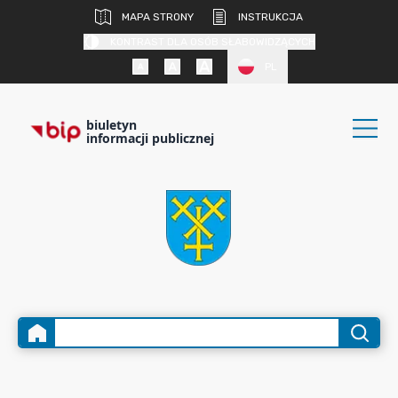
MAPA STRONY
INSTRUKCJA
KONTRAST DLA OSÓB SŁABOWIDZĄCYCH
PL
biuletyn
informacji publicznej