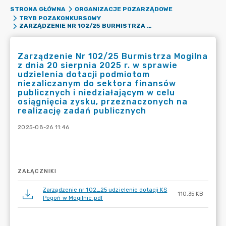
STRONA GŁÓWNA
ORGANIZACJE POZARZĄDOWE
TRYB POZAKONKURSOWY
ZARZĄDZENIE NR 102/25 BURMISTRZA MOGILNA Z DNIA 20 SIERPNIA 2025 R. W SPRAWIE UDZIELENIA DOTACJI PODMIOTOM NIEZALICZANYM DO SEKTORA FINANSÓW PUBLICZNYCH I NIEDZIAŁAJĄCYM W CELU OSIĄGNIĘCIA ZYSKU, PRZEZNACZONYCH NA REALIZACJĘ ZADAŃ PUBLICZNYCH
Zarządzenie Nr 102/25 Burmistrza Mogilna
z dnia 20 sierpnia 2025 r. w sprawie
udzielenia dotacji podmiotom
niezaliczanym do sektora finansów
publicznych i niedziałającym w celu
osiągnięcia zysku, przeznaczonych na
realizację zadań publicznych
2025-08-26 11:46
ZAŁĄCZNIKI
Zarządzenie nr 102_25 udzielenie dotacji KS
110.35 KB
Pogoń w Mogilnie.pdf