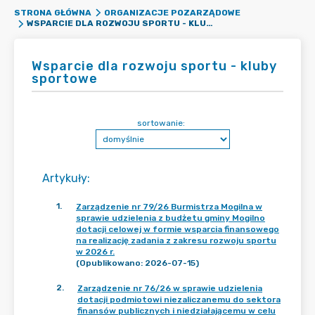
STRONA GŁÓWNA
ORGANIZACJE POZARZĄDOWE
WSPARCIE DLA ROZWOJU SPORTU - KLUBY SPORTOWE
Wsparcie dla rozwoju sportu - kluby
sportowe
sortowanie:
Artykuły
:
1
.
Zarządzenie nr 79/26 Burmistrza Mogilna w
sprawie udzielenia z budżetu gminy Mogilno
dotacji celowej w formie wsparcia finansowego
na realizację zadania z zakresu rozwoju sportu
w 2026 r.
(Opublikowano: 2026-07-15)
2
.
Zarządzenie nr 76/26 w sprawie udzielenia
dotacji podmiotowi niezaliczanemu do sektora
finansów publicznych i niedziałającemu w celu