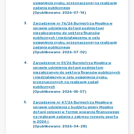
osiągnięcia zysku, przeznaczonej na realizację
zadania publicznego
(Opublikowano: 2026-07-14)
3
.
Zarzadzenie nr 76/26 Burmistrza Mogilna w
sprawie udzielenia dotacji podmiotowi
niezaliczanemu do sektora finansów
publicznych i niedziałającemu w celu
osiągnięcia zysku, przeznaczonej na realizację
zadania publicznego
(Opublikowano: 2026-07-02)
4
.
Zarządzenie nr 51/26 Burmistrza Mogilna w
sprawie udzielenia dotacji podmiotom
niezaliczanym do sektora finansów publicznych
i niedziałającym w celu osiągnięcia zysku,
przeznaczonych na realizację zadań
publicznych
(Opublikowano: 2026-05-07)
5
.
Zarządzenie nr 47/26 Burmistrza Mogilna w
sprawie udzielenia z budżetu gminy Mogilno
dotacji celowej w formie wsparcia finansowego
na realizację zadania z zakresu rozwoju sportu
w 2026 r.
(Opublikowano: 2026-04-28)