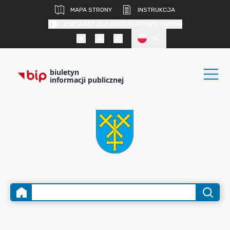
MAPA STRONY
INSTRUKCJA
KONTRAST DLA OSÓB SŁABOWIDZĄCYCH
PL
biuletyn
informacji publicznej