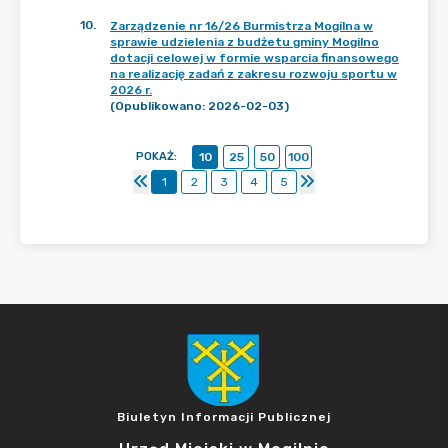
10
.
Zarządzenie nr 16/26 Burmistrza Mogilna w
sprawie udzielenia z budżetu gminy Mogilno
dotacji celowej w formie wsparcia finansowego
na realizację zadań z zakresu rozwoju sportu w
2026 r.
(Opublikowano: 2026-02-03)
POKAŻ
:
10
25
50
100
1
2
3
4
5
Biuletyn Informacji Publicznej