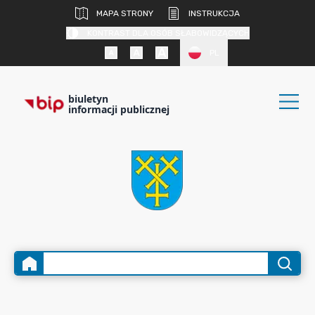
MAPA STRONY
INSTRUKCJA
KONTRAST DLA OSÓB SŁABOWIDZĄCYCH
PL
biuletyn
informacji publicznej