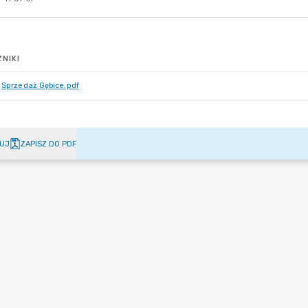
NIKI
Sprzedaż Gębice.pdf
UJ
ZAPISZ DO PDF