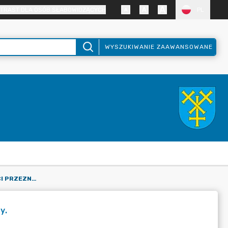
TRAST DLA OSÓB SŁABOWIDZĄCYCH
PL
WYSZUKIWANIE ZAAWANSOWANE
OGŁOSZENIE O NIERUCHOMOŚCI PRZEZNACZONEJ DO SPRZEDAŻY.
y.