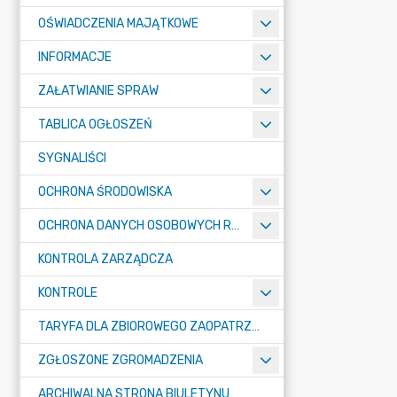
OŚWIADCZENIA MAJĄTKOWE
INFORMACJE
ZAŁATWIANIE SPRAW
TABLICA OGŁOSZEŃ
SYGNALIŚCI
OCHRONA ŚRODOWISKA
OCHRONA DANYCH OSOBOWYCH RODO
KONTROLA ZARZĄDCZA
KONTROLE
TARYFA DLA ZBIOROWEGO ZAOPATRZENIA W WODĘ I ZBIOROWEGO ODPROWADZANIA ŚCIEKÓW
ZGŁOSZONE ZGROMADZENIA
ARCHIWALNA STRONA BIULETYNU