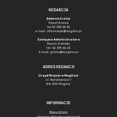
REDAKCJA
Administrator
Paweł Grycza
tel.52 318 55 33
e-mail: informatyk@mogilno.pl
Zastępca Administratora
Marcin Zieliński
tel. 52 318 55 23
e-mail: gmina@mogilno.pl
ADRES REDAKCJI
Urząd Miejski w Mogilnie
ul. Narutowicza 1
88-300 Mogilno
INFORMACJE
Mapa strony
Ochrona danych osobowych