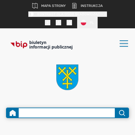
MAPA STRONY
INSTRUKCJA
KONTRAST DLA OSÓB SŁABOWIDZĄCYCH
PL
biuletyn
informacji publicznej