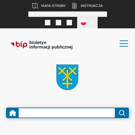
MAPA STRONY
INSTRUKCJA
KONTRAST DLA OSÓB SŁABOWIDZĄCYCH
PL
biuletyn
informacji publicznej