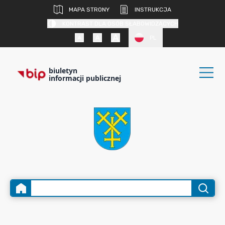
MAPA STRONY
INSTRUKCJA
KONTRAST DLA OSÓB SŁABOWIDZĄCYCH
PL
biuletyn
informacji publicznej