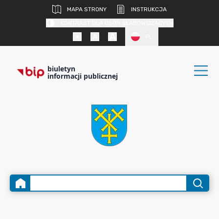
MAPA STRONY
INSTRUKCJA
KONTRAST DLA OSÓB SŁABOWIDZĄCYCH
PL
biuletyn
informacji publicznej