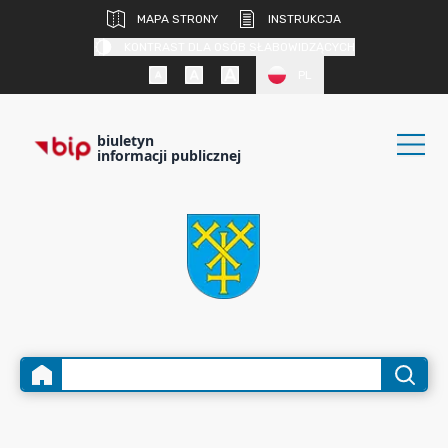
MAPA STRONY
INSTRUKCJA
KONTRAST DLA OSÓB SŁABOWIDZĄCYCH
PL
biuletyn
informacji publicznej