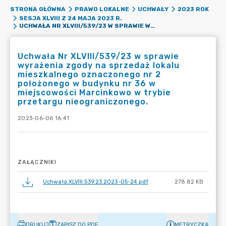
STRONA GŁÓWNA
PRAWO LOKALNE
UCHWAŁY
2023 ROK
SESJA XLVIII Z 24 MAJA 2023 R.
UCHWAŁA NR XLVIII/539/23 W SPRAWIE WYRAŻENIA ZGODY NA SPRZEDAŻ LOKALU MIESZKALNEGO OZNACZONEGO NR 2 POŁOŻONEGO W BUDYNKU NR 36 W MIEJSCOWOŚCI MARCINKOWO W TRYBIE PRZETARGU NIEOGRANICZONEGO.
Uchwała Nr XLVIII/539/23 w sprawie
wyrażenia zgody na sprzedaż lokalu
mieszkalnego oznaczonego nr 2
położonego w budynku nr 36 w
miejscowości Marcinkowo w trybie
przetargu nieograniczonego.
2023-06-06 16:41
ZAŁĄCZNIKI
Uchwała.XLVIII.539.23.2023-05-24.pdf
278.82 KB
DRUKUJ
ZAPISZ DO PDF
METRYCZKA