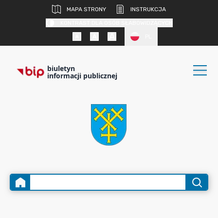
MAPA STRONY
INSTRUKCJA
KONTRAST DLA OSÓB SŁABOWIDZĄCYCH
PL
biuletyn
informacji publicznej