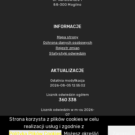
88-300 Mogilno
INFORMACJE
Mapa strony
Ochrona danych osobowych
Rejestr zmian
Statystyki odwiedzin
AKTUALIZACJE
Ostatnia modyfikacja
2026-08-05 12:55:02
Licznik odwiedzin ogółem
360 338
Licznik odwiedzin w m-cu 2026-
07
Strona korzysta z plików cookies w celu
983
realizacji usług i zgodnie z
Polityką Plików Cookies
. Możesz określić
Zamknij
CMS & Hosting: Nefeni Sp. z o.o.