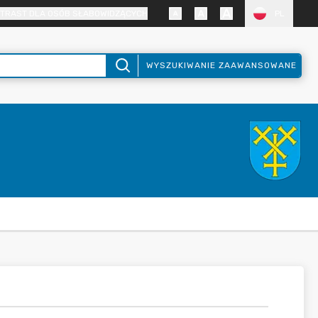
TRAST DLA OSÓB SŁABOWIDZĄCYCH
PL
WYSZUKIWANIE ZAAWANSOWANE