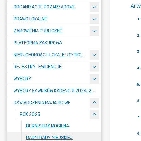
Arty
ORGANIZACJE POZARZĄDOWE
PRAWO LOKALNE
1
.
ZAMÓWIENIA PUBLICZNE
2
.
PLATFORMA ZAKUPOWA
3
.
NIERUCHOMOŚCI I LOKALE UŻYTKOWE
REJESTRY I EWIDENCJE
4
.
WYBORY
5
.
WYBORY ŁAWNIKÓW KADENCJI 2024-2027
6
.
OŚWIADCZENIA MAJĄTKOWE
ROK 2023
7
.
BURMISTRZ MOGILNA
8
.
RADNI RADY MIEJSKIEJ