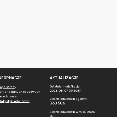
INFORMACJE
AKTUALIZACJE
Ostatnia modyfikacja
apa strony
2026-08-07 09:20:54
chrona danych osobowych
ejestr zmian
Licznik odwiedzin ogółem
tatystyki odwiedzin
360 586
Licznik odwiedzin w m-cu 2026-
07