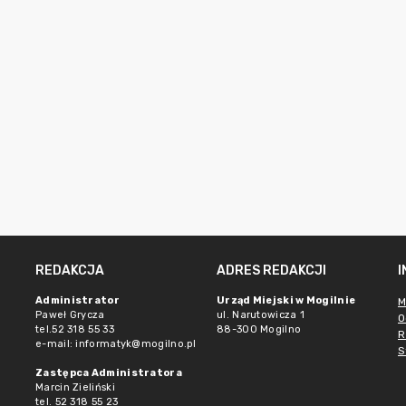
REDAKCJA
ADRES REDAKCJI
Administrator
Urząd Miejski w Mogilnie
M
Paweł Grycza
ul. Narutowicza 1
O
tel.52 318 55 33
88-300 Mogilno
R
e-mail: informatyk@mogilno.pl
S
Zastępca Administratora
Marcin Zieliński
tel. 52 318 55 23