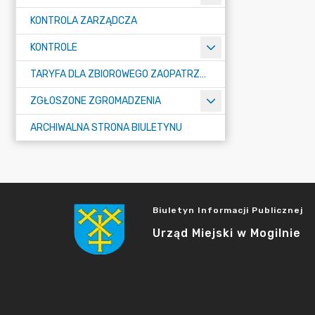
KONTROLA ZARZĄDCZA
KONTROLE
TARYFA DLA ZBIOROWEGO ZAOPATRZENIA W WODĘ I ZBIOROWEGO ODPROWADZANIA ŚCIEKÓW
ZGŁOSZONE ZGROMADZENIA
ARCHIWALNA STRONA BIULETYNU
Biuletyn Informacji Publicznej
Urząd Miejski w Mogilnie