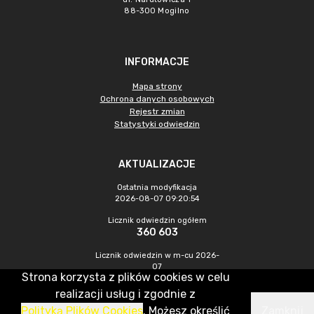
88-300 Mogilno
INFORMACJE
Mapa strony
Ochrona danych osobowych
Rejestr zmian
Statystyki odwiedzin
AKTUALIZACJE
Ostatnia modyfikacja
2026-08-07 09:20:54
Licznik odwiedzin ogółem
360 603
Licznik odwiedzin w m-cu 2026-
07
Strona korzysta z plików cookies w celu
1 248
realizacji usług i zgodnie z
Polityką Plików Cookies
. Możesz określić
Zamknij
CMS & Hosting: Nefeni Sp. z o.o.