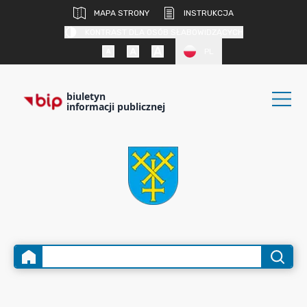
MAPA STRONY
INSTRUKCJA
KONTRAST DLA OSÓB SŁABOWIDZĄCYCH
PL
biuletyn
informacji publicznej