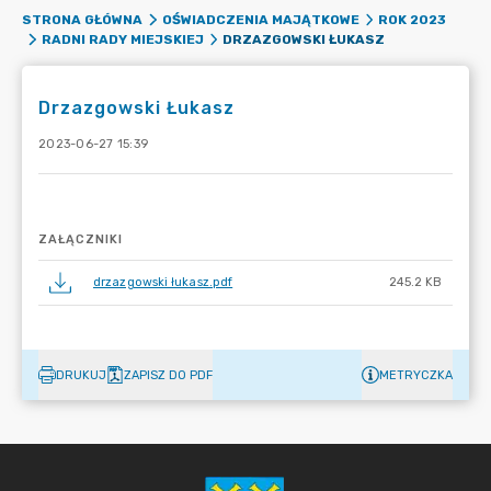
STRONA GŁÓWNA
OŚWIADCZENIA MAJĄTKOWE
ROK 2023
DRZAZGOWSKI ŁUKASZ
RADNI RADY MIEJSKIEJ
Drzazgowski Łukasz
2023-06-27 15:39
ZAŁĄCZNIKI
drzazgowski łukasz.pdf
245.2 KB
DRUKUJ
ZAPISZ DO PDF
METRYCZKA