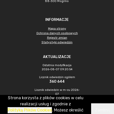
88-300 Mogilno
INFORMACJE
Mapa strony
Ochrona danych osobowych
Rejestr zmian
Statystyki odwiedzin
AKTUALIZACJE
Ostatnia modyfikacja
2026-08-07 09:20:54
Licznik odwiedzin ogółem
360 644
Licznik odwiedzin w m-cu 2026-
07
Strona korzysta z plików cookies w celu
1 289
realizacji usług i zgodnie z
Polityką Plików Cookies
. Możesz określić
Zamknij
CMS & Hosting: Nefeni Sp. z o.o.