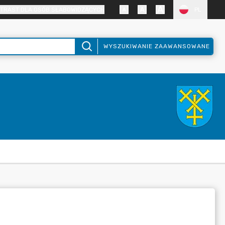
TRAST DLA OSÓB SŁABOWIDZĄCYCH
PL
WYSZUKIWANIE ZAAWANSOWANE