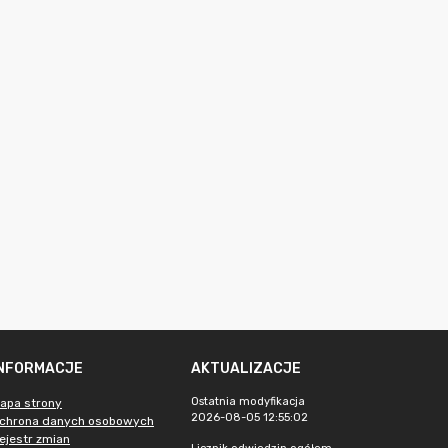
INFORMACJE
AKTUALIZACJE
Ostatnia modyfikacja
apa strony
2026-08-05 12:55:02
chrona danych osobowych
ejestr zmian