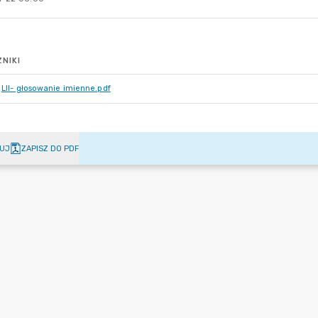
NIKI
LII- głosowanie imienne.pdf
UJ
ZAPISZ DO PDF