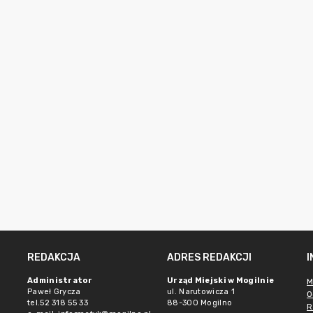
REDAKCJA
ADRES REDAKCJI
Administrator
Urząd Miejski w Mogilnie
M
Paweł Grycza
ul. Narutowicza 1
O
tel.52 318 55 33
88-300 Mogilno
R