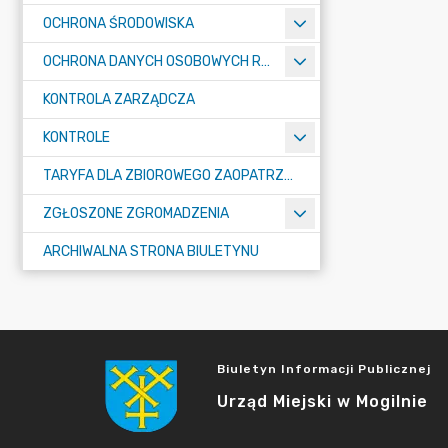
OCHRONA ŚRODOWISKA
OCHRONA DANYCH OSOBOWYCH RODO
KONTROLA ZARZĄDCZA
KONTROLE
TARYFA DLA ZBIOROWEGO ZAOPATRZENIA W WODĘ I ZBIOROWEGO ODPROWADZANIA ŚCIEKÓW
ZGŁOSZONE ZGROMADZENIA
ARCHIWALNA STRONA BIULETYNU
Biuletyn Informacji Publicznej
Urząd Miejski w Mogilnie