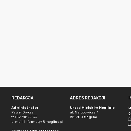
REDAKCJA
ADRES REDAKCJI
Administrator
Urząd Miejski w Mogilnie
M
Paweł Grycza
ul. Narutowicza 1
O
tel.52 318 55 33
88-300 Mogilno
R
e-mail: informatyk@mogilno.pl
S