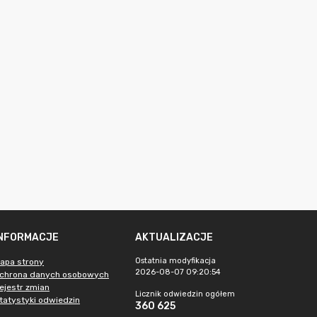
INFORMACJE
AKTUALIZACJE
Ostatnia modyfikacja
apa strony
2026-08-07 09:20:54
chrona danych osobowych
ejestr zmian
Licznik odwiedzin ogółem
tatystyki odwiedzin
360 625