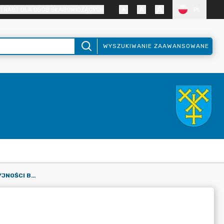
TRAST DLA OSÓB SŁABOWIDZĄCYCH
PL
WYSZUKIWANIE ZAAWANSOWANE
CENTRALNA EWIDENCJA EMISYJNOŚCI BUDYNKÓW (CEEB)