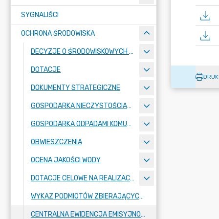
SYGNALIŚCI
OCHRONA ŚRODOWISKA
DECYZJE O ŚRODOWISKOWYCH UWARUNKOWANIACH ZGODY NA REALIZACJĘ PRZEDSIĘWZIĘCIA
DOTACJE
DRUK
DOKUMENTY STRATEGICZNE
GOSPODARKA NIECZYSTOŚCIAMI CIEKŁYMI
GOSPODARKA ODPADAMI KOMUNALNYMI
OBWIESZCZENIA
OCENA JAKOŚCI WODY
DOTACJE CELOWE NA REALIZACJĘ ZADAŃ PUBLICZNYCH Z ZAKRESU RATOWNICTWA WODNEGO
WYKAZ PODMIOTÓW ZBIERAJĄCYCH ODPADY POWSTAŁE Z GOSPODARSTW ROLNYCH
CENTRALNA EWIDENCJA EMISYJNOŚCI BUDYNKÓW (CEEB)