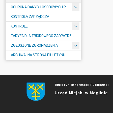
OCHRONA DANYCH OSOBOWYCH RODO
KONTROLA ZARZĄDCZA
KONTROLE
TARYFA DLA ZBIOROWEGO ZAOPATRZENIA W WODĘ I ZBIOROWEGO ODPROWADZANIA ŚCIEKÓW
ZGŁOSZONE ZGROMADZENIA
ARCHIWALNA STRONA BIULETYNU
Biuletyn Informacji Publicznej
Urząd Miejski w Mogilnie