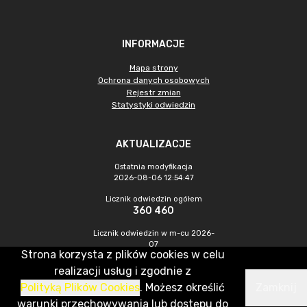
INFORMACJE
Mapa strony
Ochrona danych osobowych
Rejestr zmian
Statystyki odwiedzin
AKTUALIZACJE
Ostatnia modyfikacja
2026-08-06 12:54:47
Licznik odwiedzin ogółem
360 460
Licznik odwiedzin w m-cu 2026-
07
Strona korzysta z plików cookies w celu
1 105
realizacji usług i zgodnie z
Polityką Plików Cookies
. Możesz określić
Zamknij
CMS & Hosting: Nefeni Sp. z o.o.
warunki przechowywania lub dostępu do