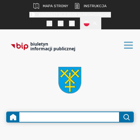
MAPA STRONY
INSTRUKCJA
KONTRAST DLA OSÓB SŁABOWIDZĄCYCH
PL
biuletyn
informacji publicznej