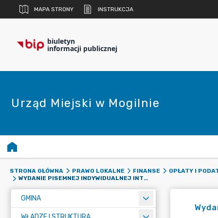
MAPA STRONY
INSTRUKCJA
biuletyn
informacji publicznej
Urząd Miejski w Mogilnie
STRONA GŁÓWNA
PRAWO LOKALNE
FINANSE
OPŁATY I PODAT
WYDANIE PISEMNEJ INDYWIDUALNEJ INTERPRETACJI PRZEPISÓW PRAWA PODATKOWEGO
GMINA
Wydan
WŁADZE I STRUKTURA