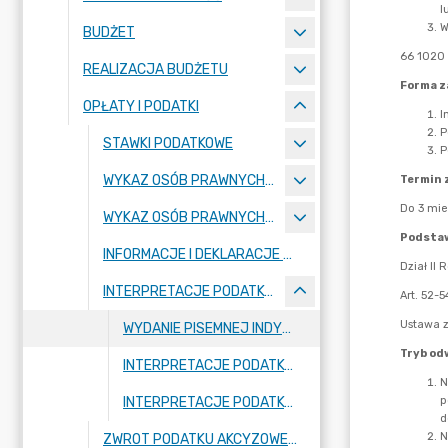
BUDŻET
REALIZACJA BUDŻETU
OPŁATY I PODATKI
STAWKI PODATKOWE
WYKAZ OSÓB PRAWNYCH I FIZYCZNYCH ORAZ JEDNOSTEK ORGANIZACYJNYCH NIEPOSIADAJĄCYCH OSOBOWOŚCI PRAWNEJ, KTÓRYM UDZIELONO POMOCY PUBLICZNEJ
WYKAZ OSÓB PRAWNYCH I FIZYCZNYCH ORAZ JEDNOSTEK ORGANIZACYJNYCH NIEPOSIADAJĄCYCH OSOBOWOŚCI PRAWNEJ, KTÓRYM W ZAKRESIE PODATKÓW I OPŁAT UDZIELONO ULG, ODROCZEŃ, UMORZEŃ LUB ROZŁOŻONO SPŁATĘ NA RATY W KWOCIE PRZEWYŻSZAJĄCEJ ŁĄCZNIE 500 ZŁ, WRAZ ZE WSKAZANIEM WYSOKOŚCI UMORZONYCH KWOT I PRZYCZYN UMORZENIA
INFORMACJE I DEKLARACJE PODATKOWE
INTERPRETACJE PODATKOWE
WYDANIE PISEMNEJ INDYWIDUALNEJ INTERPRETACJI PRZEPISÓW PRAWA PODATKOWEGO
INTERPRETACJE PODATKOWE 2025 ROK
INTERPRETACJE PODATKOWE 2026 ROK
ZWROT PODATKU AKCYZOWEGO