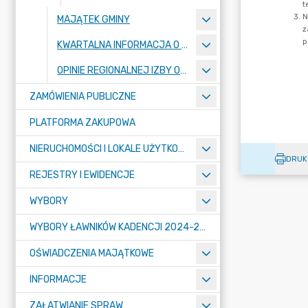
MAJĄTEK GMINY
KWARTALNA INFORMACJA O WYKONANIU BUDŻETU GMINY MOGILNO
OPINIE REGIONALNEJ IZBY OBRACHUNKOWEJ
ZAMÓWIENIA PUBLICZNE
PLATFORMA ZAKUPOWA
NIERUCHOMOŚCI I LOKALE UŻYTKOWE
DRUK
REJESTRY I EWIDENCJE
WYBORY
WYBORY ŁAWNIKÓW KADENCJI 2024-2027
OŚWIADCZENIA MAJĄTKOWE
INFORMACJE
ZAŁATWIANIE SPRAW