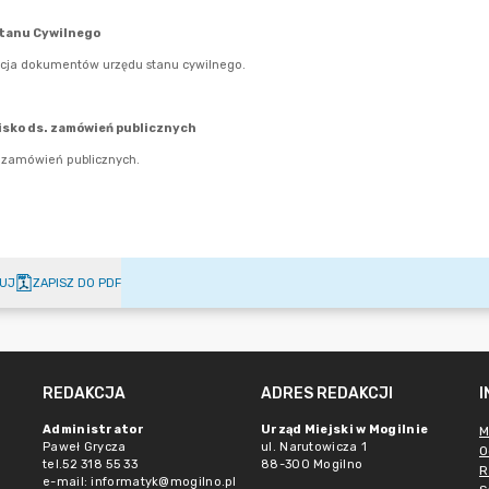
UJ
ZAPISZ DO PDF
REDAKCJA
ADRES REDAKCJI
Administrator
Urząd Miejski w Mogilnie
M
Paweł Grycza
ul. Narutowicza 1
O
tel.52 318 55 33
88-300 Mogilno
R
e-mail: informatyk@mogilno.pl