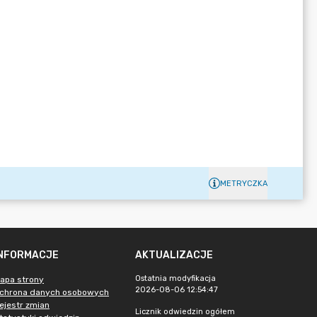
METRYCZKA
INFORMACJE
AKTUALIZACJE
Ostatnia modyfikacja
apa strony
2026-08-06 12:54:47
chrona danych osobowych
ejestr zmian
Licznik odwiedzin ogółem