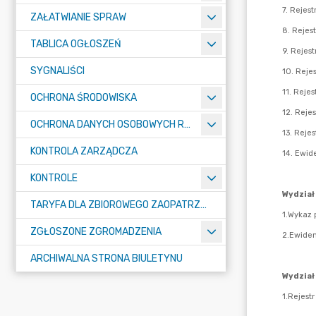
ZAŁATWIANIE SPRAW
TABLICA OGŁOSZEŃ
SYGNALIŚCI
OCHRONA ŚRODOWISKA
OCHRONA DANYCH OSOBOWYCH RODO
KONTROLA ZARZĄDCZA
KONTROLE
TARYFA DLA ZBIOROWEGO ZAOPATRZENIA W WODĘ I ZBIOROWEGO ODPROWADZANIA ŚCIEKÓW
ZGŁOSZONE ZGROMADZENIA
ARCHIWALNA STRONA BIULETYNU